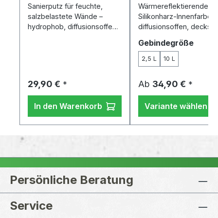
Sanierputz für feuchte,
Wärmereflektierende
salzbelastete Wände –
Silikonharz-Innenfarbe:
hydrophob, diffusionsoffen,
diffusionsoffen, decksta
salzspeichernd.
schimmelhemmend.
auswä
Gebindegröße
2,5 L
10 L
Regulärer Preis:
Regulärer Preis:
29,90 €
Ab
34,90 €
*
*
In den Warenkorb
Variante wählen
Persönliche Beratung
Service