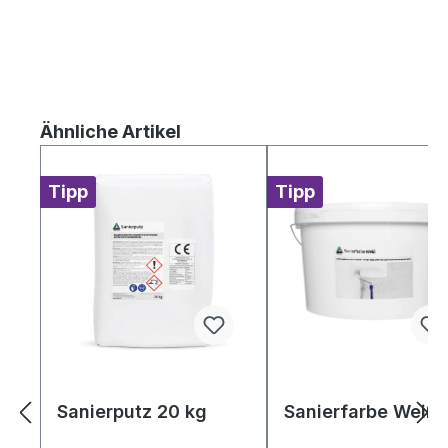
Produktgalerie überspringen
Ähnliche Artikel
Tipp
Tipp
Sanierputz 20 kg
Sanierfarbe Weiß