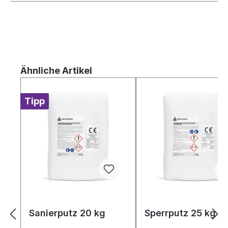
Produktgalerie überspringen
Ähnliche Artikel
Tipp
Sanierputz 20 kg
Sperrputz 25 kg