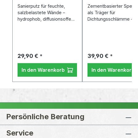
Sanierputz für feuchte,
Zementbasierter Sperrp
salzbelastete Wände –
als Träger für
hydrophob, diffusionsoffen,
Dichtungsschlämme –
salzspeichernd.
haftstark, schnell trock
Regulärer Preis:
Regulärer Preis:
29,90 €
39,90 €
*
*
In den Warenkorb
In den Warenkorb
Persönliche Beratung
Service