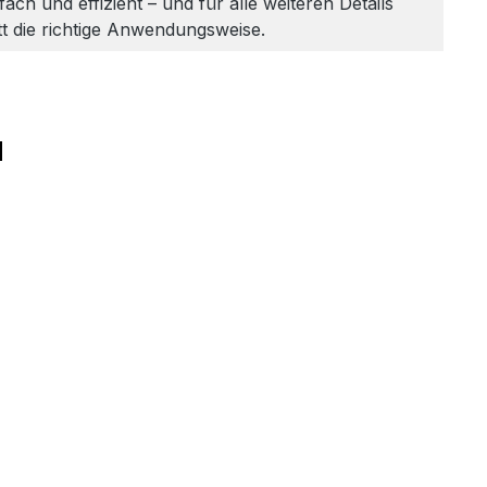
ach und effizient – und für alle weiteren Details
itt die richtige Anwendungsweise.
N