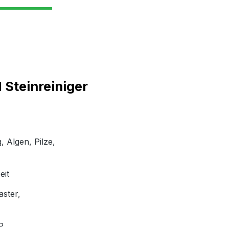
 Steinreiniger
, Algen, Pilze,
eit
aster,
P