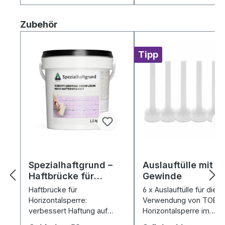
Produktgalerie überspringen
Zubehör
Tipp
Spezialhaftgrund –
Auslauftülle mit
Haftbrücke für
Gewinde
Horizontalsperre
Haftbrücke für
6 x Auslauftülle für die
Horizontalsperre:
Verwendung von TOBO
verbessert Haftung auf
Horizontalsperre im
mineralischem Untergrund –
Schrägbohrverfahren.P