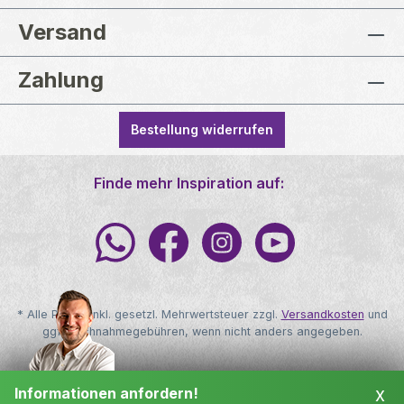
Abdichtung von Mauerw
gegen aufsteigende
Versand
Feuchtigkeit. Dabei wer
im Abstand von ca. 20 
Zahlung
Bohrlöcher im 35°-Winke
das Mauerwerk gebohrt.
Tüllen werden auf die
Bestellung widerrufen
TOBOLIN Flaschen
aufgeschraubt und direk
die Bohrlöcher eingeset
Finde mehr Inspiration auf:
Über die Auslauftülle
gelangt die
Injektionsflüssigkeit dire
das Bohrloch und verteil
sich von dort aus im
Mauerwerk. Durch die
spezielle
* Alle Preise inkl. gesetzl. Mehrwertsteuer zzgl.
Versandkosten
und
Wirkstoffkombination
ggf. Nachnahmegebühren, wenn nicht anders angegeben.
werden die Kapillaren
dauerhaft hydrophobiert
Copyright © TOBOLIN - Alle Rechte vorbehalten
wodurch das Aufsteige
x
Informationen anfordern!
von Feuchtigkeit wirks