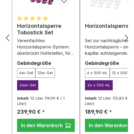
Durchschnittliche Bewertung von 5 von 5 Sternen
Horizontalsperre
Horizontalsperre-
Tobostick Set
Vereinfachtes
Set zur nachträglichen
Horizontalsperre-System:
Horizontalsperre – stop
überbrückt Hohlstellen, für
kapillar aufsteigende
Mauerstärken ab 35 cm.
Feuchte dauerhaft.
auswählen
auswä
Gebindegröße
Gebindegröße
6er-Set
12er-Set
6 x 500 mL
12 x 500 m
24er-Set
24 x 500 mL
Inhalt:
12 Liter
(19,99 € / 1
Inhalt:
12 Liter
(15,83 € / 1
Liter)
Liter)
Regulärer Preis:
Regulärer Preis:
239,90 €
189,90 €
*
*
In den Warenkorb
In den Warenkorb