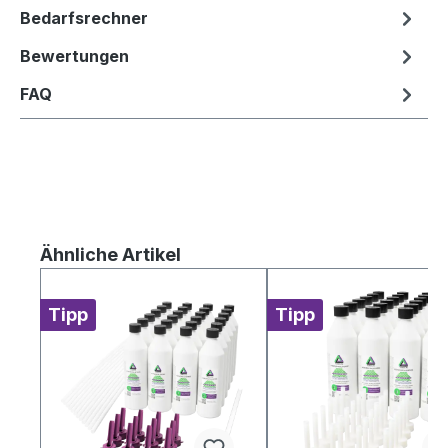
Bedarfsrechner
Bewertungen
FAQ
Produktgalerie überspringen
Ähnliche Artikel
Tipp
Tipp